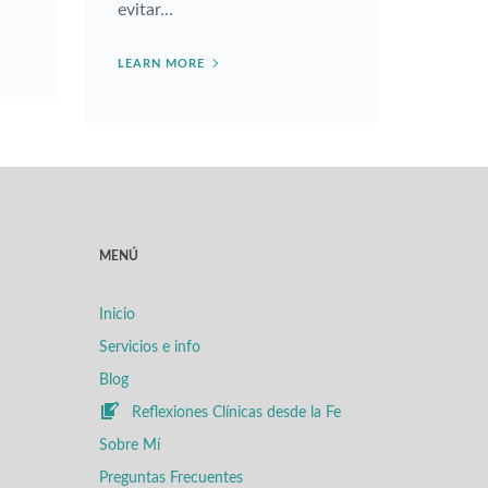
evitar...
LEARN MORE
MENÚ
Inicio
Servicios e info
Blog
Reflexiones Clínicas desde la Fe
Sobre Mí
Preguntas Frecuentes