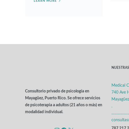
LEARN MORE
NUESTRAS
Medical C
Consultorio privado de psicología en
740 Ave H
Mayagüez, Puerto Rico. Se ofrece servicios
Mayagüez
de psicoterapia a adultos (21 años o más) en
.
modalidad individual.
……………
consulta
787.217.