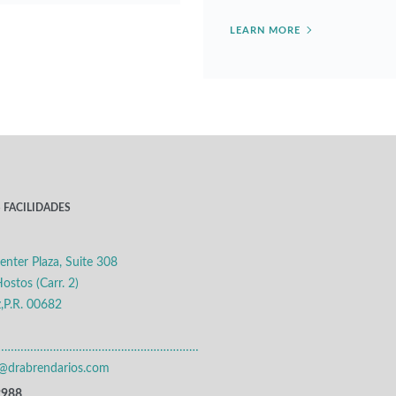
LEARN MORE
 FACILIDADES
enter Plaza, Suite 308
ostos (Carr. 2)
,P.R. 00682
………………………………………………………
s@drabrendarios.com
2988