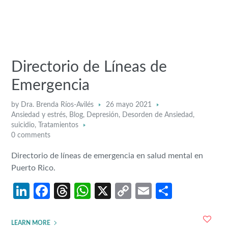
Directorio de Líneas de
Emergencia
by
Dra. Brenda Ríos-Avilés
26 mayo 2021
Ansiedad y estrés
,
Blog
,
Depresión
,
Desorden de Ansiedad
,
suicidio
,
Tratamientos
0 comments
Directorio de líneas de emergencia en salud mental en
Puerto Rico.
LinkedIn
Facebook
Threads
WhatsApp
X
Copy
Email
Share
Link
LEARN MORE