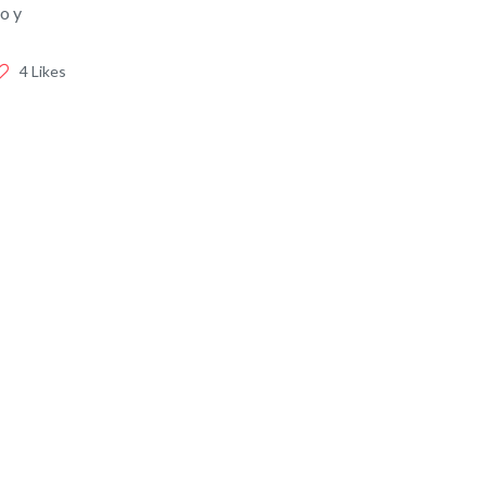
o y
4 Likes