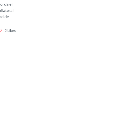
borda el
ilateral
dad de
2 Likes