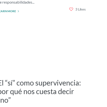
e responsabilidades...
3 Likes
EARN MORE
El “sí” como supervivencia:
por qué nos cuesta decir
“no”