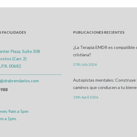
 FACILIDADES
PUBLICACIONES RECIENTES
¿La Terapia EMDR es compatible c
enter Plaza, Suite 308
cristiana?
ostos (Carr. 2)
27th July 2026
,P.R. 00682
………………………………………………………
Autopistas mentales: Construye 
s@drabrendarios.com
caminos que conducen a tu biene
2988
13th April 2026
ueves 9am a 5pm
am a 1pm.