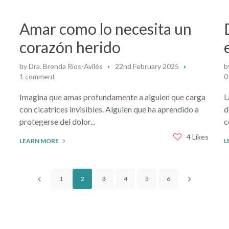
Amar como lo necesita un
corazón herido
by
Dra. Brenda Ríos-Avilés
22nd February 2025
b
1 comment
0
Imagina que amas profundamente a alguien que carga
L
con cicatrices invisibles. Alguien que ha aprendido a
d
protegerse del dolor...
c
4 Likes
LEARN MORE
L
1
2
3
4
5
6
are