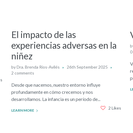
El impacto de las
experiencias adversas en la
b
0
niñez
V
by
Dra. Brenda Ríos-Avilés
26th September 2025
r
2 comments
p
es
Desde que nacemos, nuestro entorno influye
L
profundamente en cómo crecemos y nos
desarrollamos. La infancia es un período de...
2 Likes
LEARN MORE