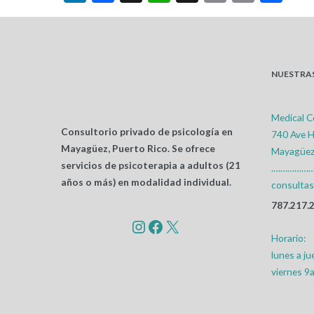
Link
NUESTRAS
Medical C
Consultorio privado de psicología en
740 Ave H
Mayagüez, Puerto Rico. Se ofrece
Mayagüez
servicios de psicoterapia a adultos (21
.……………
años o más) en modalidad individual.
consulta
787.217.
Instagram
Facebook
X
Horario:
lunes a j
viernes 9