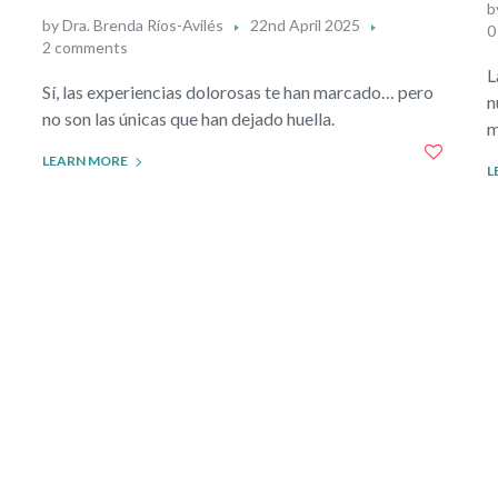
b
by
Dra. Brenda Ríos-Avilés
22nd April 2025
0
2 comments
L
Sí, las experiencias dolorosas te han marcado… pero
n
no son las únicas que han dejado huella.
m
LEARN MORE
L