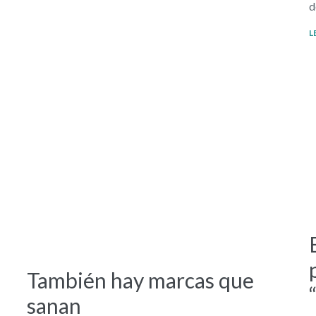
d
L
También hay marcas que
sanan